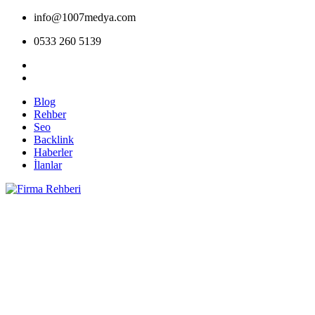
info@1007medya.com
0533 260 5139
Blog
Rehber
Seo
Backlink
Haberler
İlanlar