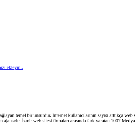
ızı ekleyin..
n temel bir unsurdur. İnternet kullanıcılarının sayısı arttıkça web sit
m ajansıdır. İzmir web sitesi firmaları arasında fark yaratan 1007 Medya