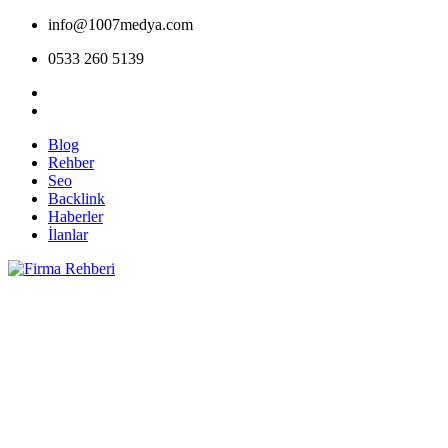
info@1007medya.com
0533 260 5139
Blog
Rehber
Seo
Backlink
Haberler
İlanlar