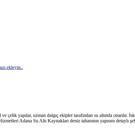
ızı ekleyin..
 çelik yapılar, uzman dalgıç ekipler tarafından su altında onarılır. İske
izmetleri Adana Su Altı Kaynakları deniz tabanının yapısını detaylı şeki