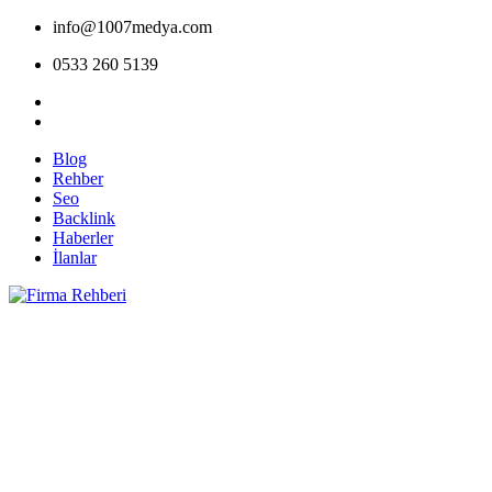
info@1007medya.com
0533 260 5139
Blog
Rehber
Seo
Backlink
Haberler
İlanlar