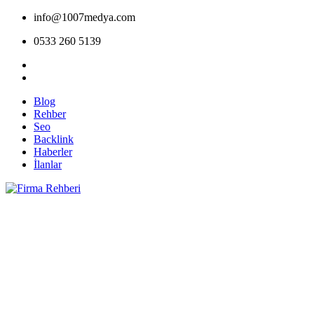
info@1007medya.com
0533 260 5139
Blog
Rehber
Seo
Backlink
Haberler
İlanlar