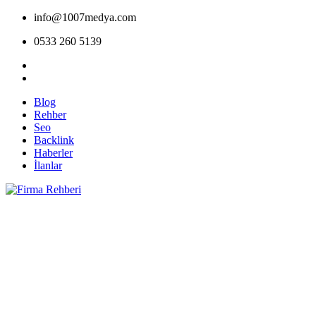
info@1007medya.com
0533 260 5139
Blog
Rehber
Seo
Backlink
Haberler
İlanlar