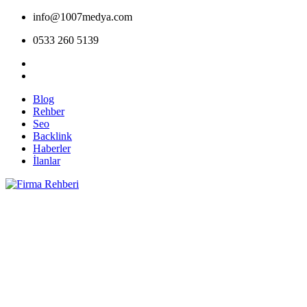
info@1007medya.com
0533 260 5139
Blog
Rehber
Seo
Backlink
Haberler
İlanlar