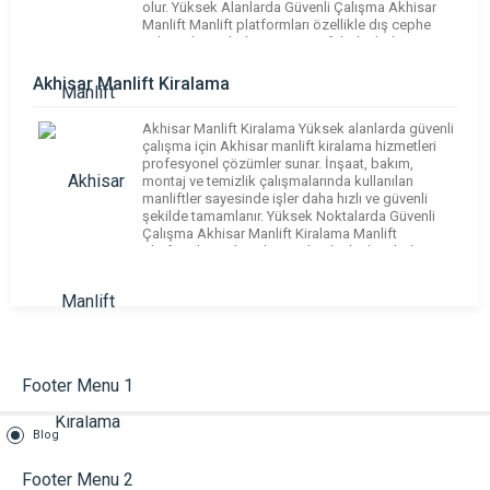
olur. Yüksek Alanlarda Güvenli Çalışma Akhisar
Manlift Manlift platformları özellikle dış cephe
çalışmaları, tabela montajı ve fabrika bakım
işlemlerinde güvenli bir çalışma ortamı sunar.
Modern ekipmanlar sayesinde riskler minimuma
Akhisar Manlift Kiralama
[…]
Akhisar Manlift Kiralama Yüksek alanlarda güvenli
çalışma için Akhisar manlift kiralama hizmetleri
profesyonel çözümler sunar. İnşaat, bakım,
montaj ve temizlik çalışmalarında kullanılan
manliftler sayesinde işler daha hızlı ve güvenli
şekilde tamamlanır. Yüksek Noktalarda Güvenli
Çalışma Akhisar Manlift Kiralama Manlift
platformları çalışanların yüksek alanlara kolay ve
güvenli şekilde ulaşmasını sağlar. Modern
ekipmanlar sayesinde hem zamandan tasarruf
edilir hem […]
Footer Menu 1
Blog
Footer Menu 2