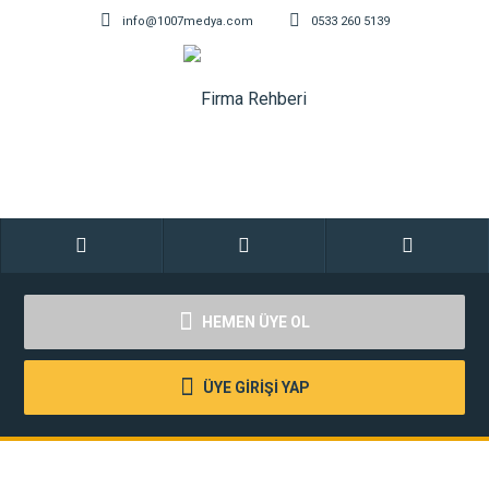
info@1007medya.com
0533 260 5139
HEMEN ÜYE OL
ÜYE GİRİŞİ YAP