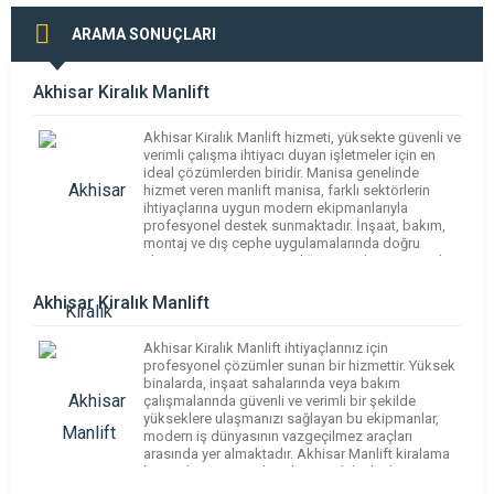
ARAMA SONUÇLARI
Akhisar Kiralık Manlift
Akhisar Kiralık Manlift hizmeti, yüksekte güvenli ve
verimli çalışma ihtiyacı duyan işletmeler için en
ideal çözümlerden biridir. Manisa genelinde
hizmet veren manlift manisa, farklı sektörlerin
ihtiyaçlarına uygun modern ekipmanlarıyla
profesyonel destek sunmaktadır. İnşaat, bakım,
montaj ve dış cephe uygulamalarında doğru
ekipman seçimi iş güvenliğini artırırken zamandan
da tasarruf sağlar. Bu noktada Akhisar Manlift
çözümleri hem […]
Akhisar Kiralık Manlift
Akhisar Kiralık Manlift ihtiyaçlarınız için
profesyonel çözümler sunan bir hizmettir. Yüksek
binalarda, inşaat sahalarında veya bakım
çalışmalarında güvenli ve verimli bir şekilde
yükseklere ulaşmanızı sağlayan bu ekipmanlar,
modern iş dünyasının vazgeçilmez araçları
arasında yer almaktadır. Akhisar Manlift kiralama
hizmetleri sayesinde, işlerinizi daha hızlı ve
güvenli bir şekilde tamamlayabilirsiniz. Manlift