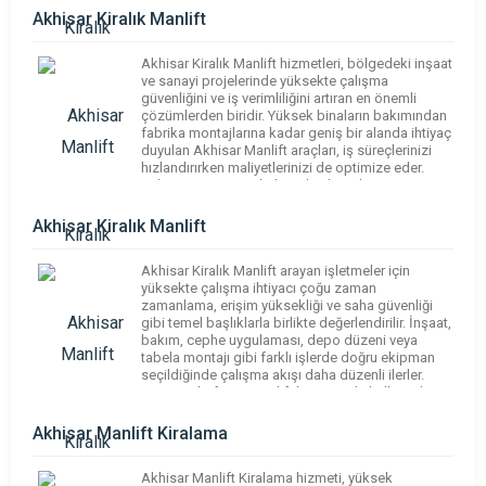
kiralama sektöründe farklı ihtiyaçlara yönelik
Akhisar Kiralık Manlift
çeşitli […]
Akhisar Kiralık Manlift hizmetleri, bölgedeki inşaat
ve sanayi projelerinde yüksekte çalışma
güvenliğini ve iş verimliliğini artıran en önemli
çözümlerden biridir. Yüksek binaların bakımından
fabrika montajlarına kadar geniş bir alanda ihtiyaç
duyulan Akhisar Manlift araçları, iş süreçlerinizi
hızlandırırken maliyetlerinizi de optimize eder.
Sektörün öncü markalarından biri olan Manisa
Makaslı Manlift, geniş araç parkuru ile her türlü […]
Akhisar Kiralık Manlift
Akhisar Kiralık Manlift arayan işletmeler için
yüksekte çalışma ihtiyacı çoğu zaman
zamanlama, erişim yüksekliği ve saha güvenliği
gibi temel başlıklarla birlikte değerlendirilir. İnşaat,
bakım, cephe uygulaması, depo düzeni veya
tabela montajı gibi farklı işlerde doğru ekipman
seçildiğinde çalışma akışı daha düzenli ilerler.
Manisa Platform, Manlift hizmetinde kullanıcıların
sahaya uygun kapasiteyi ve çalışma tipini daha
net […]
Akhisar Manlift Kiralama
Akhisar Manlift Kiralama hizmeti, yüksek