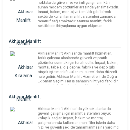
noktalarda güvenli ve verimli çalışma imkânı
sunan modern çözümler arasında yer almaktadır.
İnşaat, bakım, montaj ve temizlik gibi birçok
sektörde kullanılan manlift sistemleri zamandan
tasarruf sağlamaktadır. Manisa manlift, farklı
sektörlerin ihtiyaçlarına uygun ekipman
seçenekleriyle profesyonel çözümler
sunmaktadır. Güvenlik standartlarına uygun
ekipman kullanımı sayesinde işletmeler
Akhisar Manlift
çalışmalarını daha güvenli şekilde
tamamlayabilmektedir. Doğru […]
Akhisar Manlift Akhisar’da manlift hizmetleri,
farklı çalışma alanlarında güvenli ve pratik
çözümler sunmak için tercih edilir. İnşaat, bakım,
montaj, tabela, dış cephe, fabrika ve depo gibi
birçok işte manlift kullanımı süreci daha düzenli
hale getirir. Akhisar Manlift Hizmetlerinde Doğru
Ekipman Seçimi Her iş sahasının ihtiyacı farklıdır.
Bu nedenle kullanılacak manliftin çalışma alanına,
zemine, erişim mesafesine ve […]
Akhisar Manlift
Akhisar Manlift Akhisar’da yüksek alanlarda
güvenli çalışma için manlift sistemleri büyük
kolaylık sağlar. İnşaat, bakım ve montaj
çalışmalarında kullanılan manliftler işlerin daha
hızlı ve güvenli şekilde tamamlanmasına yardımcı