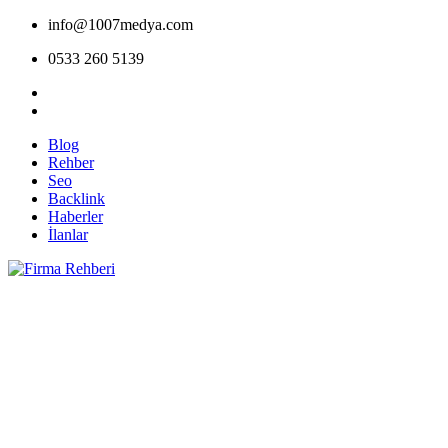
info@1007medya.com
0533 260 5139
Blog
Rehber
Seo
Backlink
Haberler
İlanlar