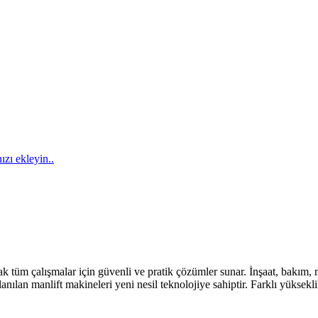
ızı ekleyin..
ak tüm çalışmalar için güvenli ve pratik çözümler sunar. İnşaat, bakım, m
nılan manlift makineleri yeni nesil teknolojiye sahiptir. Farklı yüksek