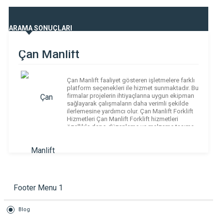
ARAMA SONUÇLARI
Çan Manlift
Çan Manlift faaliyet gösteren işletmelere farklı
platform seçenekleri ile hizmet sunmaktadır. Bu
firmalar projelerin ihtiyaçlarına uygun ekipman
sağlayarak çalışmaların daha verimli şekilde
ilerlemesine yardımcı olur. Çan Manlift Forklift
Hizmetleri Çan Manlift Forklift hizmetleri
özellikle depo düzenleme ve malzeme taşıma
işlemleri sırasında büyük kolaylık
sağlamaktadır. Bu ekipmanlar sayesinde
işletmeler çalışmalarını daha hızlı şekilde
gerçekleştirebilir. Çan Manlift […]
Footer Menu 1
Blog