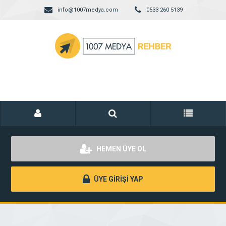
info@1007medya.com
0533 260 5139
HEMEN ÜYE OL
ÜYE GİRİŞİ YAP