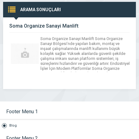
ARAMA SONUÇLARI
Soma Organize Sanayi Manlift
Soma Organize Sanayi Manlift Soma Organize
Sanayi Bölgesi’nde yapılan bakım, montaj ve
inşaat çalışmalarında manlift kullanımı büyük
kolaylık sağlar. Yüksek alanlarda güvenli şekilde
çalışma imkanı sunan platform sistemleri, iş
süreçlerini hızlandırır ve güvenliği artırır. Endüstriyel
İşler İçin Modern Platformlar Soma Organize
Sanayi Manlift Fabrika cephe çalışmaları, çatı
bakımı ve makine montajı gibi işlerde modern
manlift makineleri kullanılır. […]
Footer Menu 1
Blog
Footer Menu 2