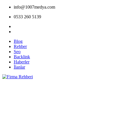
info@1007medya.com
0533 260 5139
Blog
Rehber
Seo
Backlink
Haberler
İlanlar