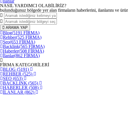
İlanlar
NASIL YARDIMCI OLABİLİRİZ
?
bulunduğunuz bölgede yer alan firmaların haberlerini, ilanlarını ve ürünle
ARAMA YAP
Blog
(5191 FİRMA)
Rehber
(525 FİRMA)
Seo
(653 FİRMA)
Backlink
(565 FİRMA)
Haberler
(508 FİRMA)
İlanlar
(862 FİRMA)
FİRMA KATEGORİLERİ
BLOG
(5191)
REHBER
(525)
SEO
(653)
BACKLINK
(565)
HABERLER
(508)
İLANLAR
(862)