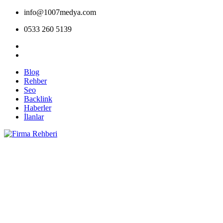
info@1007medya.com
0533 260 5139
Blog
Rehber
Seo
Backlink
Haberler
İlanlar