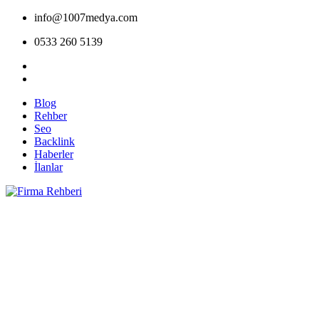
info@1007medya.com
0533 260 5139
Blog
Rehber
Seo
Backlink
Haberler
İlanlar