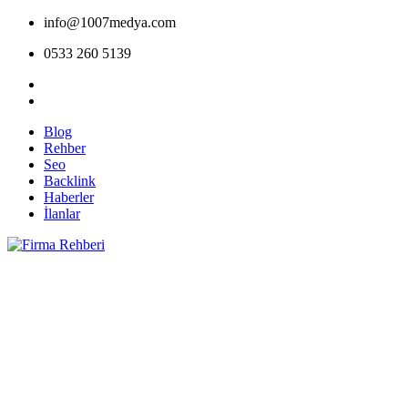
info@1007medya.com
0533 260 5139
Blog
Rehber
Seo
Backlink
Haberler
İlanlar