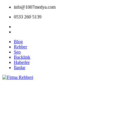
info@1007medya.com
0533 260 5139
Blog
Rehber
Seo
Backlink
Haberler
İlanlar