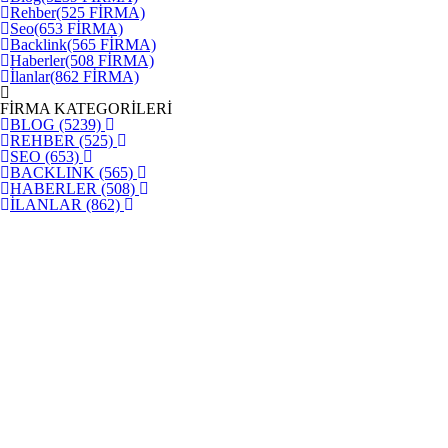
Rehber
(525 FİRMA)
Seo
(653 FİRMA)
Backlink
(565 FİRMA)
Haberler
(508 FİRMA)
İlanlar
(862 FİRMA)
FİRMA KATEGORİLERİ
BLOG
(5239)
REHBER
(525)
SEO
(653)
BACKLINK
(565)
HABERLER
(508)
İLANLAR
(862)