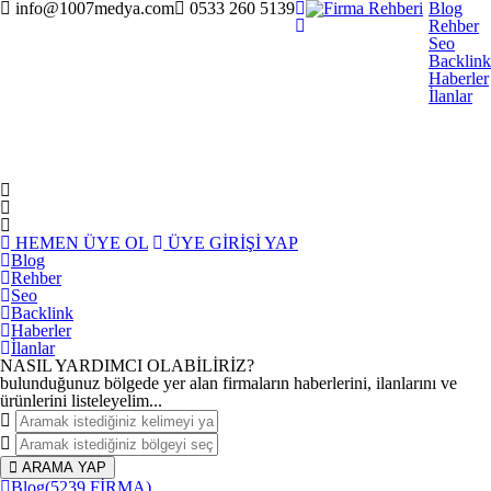
info@1007medya.com
0533 260 5139
Blog
Rehber
Seo
Backlink
Haberler
İlanlar
HEMEN ÜYE OL
ÜYE GİRİŞİ YAP
Blog
Rehber
Seo
Backlink
Haberler
İlanlar
NASIL YARDIMCI OLABİLİRİZ
?
bulunduğunuz bölgede yer alan firmaların haberlerini, ilanlarını ve
ürünlerini listeleyelim...
ARAMA YAP
Blog
(5239 FİRMA)