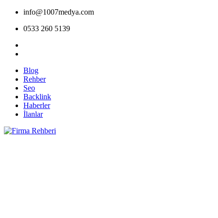
info@1007medya.com
0533 260 5139
Blog
Rehber
Seo
Backlink
Haberler
İlanlar