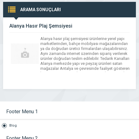
ARAMA SONUÇLARI
Alanya Hasır Plaj Şemsiyesi
Alanya hasır plaj şemsiyesi ürünlerine yerel yapı
marketlerinden, bahçe mobilyası mağazalarından
ya da doğrudan üretici firmalardan ulaşabilirsiniz.
Aynı zamanda internet üzerinden sipariş verilerek
ürünler doğrudan teslim edilebilir. Tedarik Kanalları
Alanya merkezde yapı ve peyzaj ürünleri satan
mağazalar Antalya ve çevresinde faaliyet gösteren
hasır şemsiye üreticileri E-ticaret siteleri üzerinden
adrese teslim sipariş Otel ve işletmelere özel […]
Footer Menu 1
Blog
Footer Menu 2