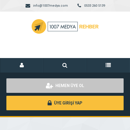
info@1007medya.com
0533 260 5139
HEMEN ÜYE OL
ÜYE GİRİŞİ YAP