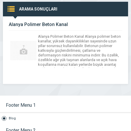
ARAMA SONUÇLARI
Alanya Polimer Beton Kanal
Alanya Polimer Beton Kanal Alanya polimer beton
kanallar, yüksek dayanıklılıkları sayesinde uzun
yıllar sorunsuz kullanılabilir. Betonun polimer
katkısıyla güçlendirilmesi, çatlama ve
deformasyon riskini minimuma indirir. Bu özellik,
özellikle ağır yük taşınan alanlarda ve açık hava
koşullarına maruz kalan yerlerde büyük avantaj
sağlar. Polimer beton kanallar, hem endüstriyel
hem de altyapı projelerinde tercih edilen güvenilir
bir çözümdür. […]
Footer Menu 1
Blog
Footer Menu 2