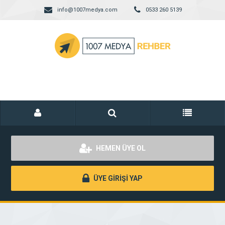
info@1007medya.com
0533 260 5139
HEMEN ÜYE OL
ÜYE GİRİŞİ YAP