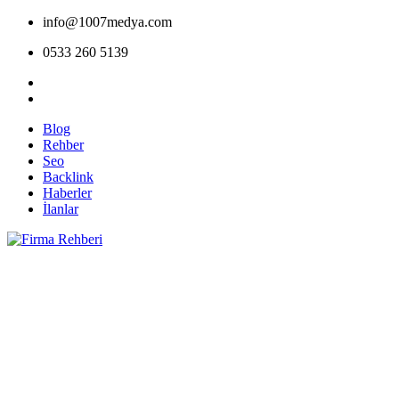
info@1007medya.com
0533 260 5139
Blog
Rehber
Seo
Backlink
Haberler
İlanlar