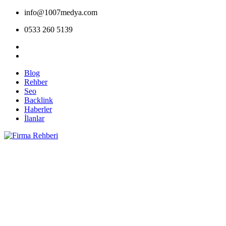
info@1007medya.com
0533 260 5139
Blog
Rehber
Seo
Backlink
Haberler
İlanlar