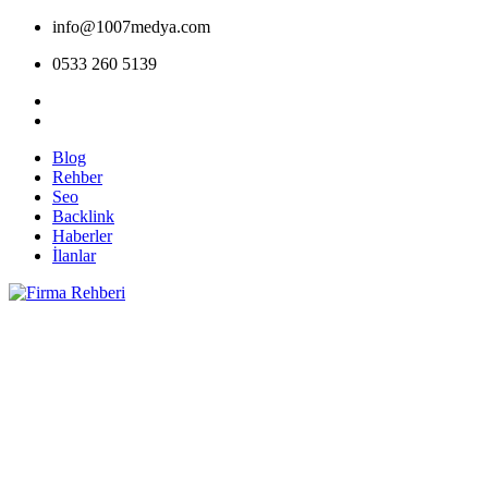
info@1007medya.com
0533 260 5139
Blog
Rehber
Seo
Backlink
Haberler
İlanlar