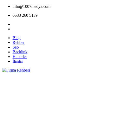
info@1007medya.com
0533 260 5139
Blog
Rehber
Seo
Backlink
Haberler
İlanlar