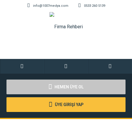
info@1007medya.com
0533 260 5139
HEMEN ÜYE OL
ÜYE GİRİŞİ YAP