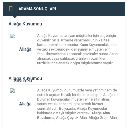
ARAMA SONUÇLARI
Aliağa Kuyumcu
Aliağa Kuyumcu arayan müşteriler için alışverişin
güvenilir bir işletmede yapılması ürün kalitesi
kadar önemli bir konudur. Kaan Kuyumculuk, altın
ve takı sektöründeki deneyimiyle müşterilerin
farklı ihtiyaçlarına kapsamlı çözümler sunar. Satın
alınacak veya satılacak ürünlerin özellikleri
titizlikle incelenerek doğru bilgilendirme yapılır.
Müşteri beklentilerinin önceden belirlenmesi,
işlemlerin daha hızlı ve düzenli biçimde
yürütülmesini sağlar. Profesyonel hizmet anlayışı
Aliağa Kuyumcu
[…]
Aliağa Kuyumcu günümüzde hem yatırım hem de
estetik açıdan büyük bir öneme sahiptir. Aliağa’da
bulunan kuyumcular, müşterilerine altın alımı,
satımı ve takı tasarımı gibi birçok hizmet
sunmaktadır. Bu yazıda, Aliağa Kuyumcular
hakkında detaylı bilgiler verecek, Aliağa Altın
Bozdurma, Aliağa Çeyrek Altın, Aliağa Gram Altın
ve Aliağa Altın Alım gibi konuları ele alacağız.
Kuyumculuk sektöründe güvenilir […]