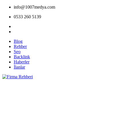
info@1007medya.com
0533 260 5139
Blog
Rehber
Seo
Backlink
Haberler
İlanlar