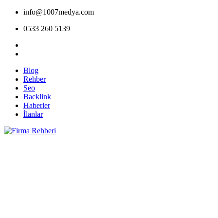
info@1007medya.com
0533 260 5139
Blog
Rehber
Seo
Backlink
Haberler
İlanlar