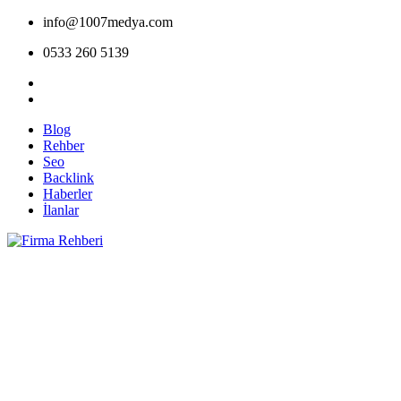
info@1007medya.com
0533 260 5139
Blog
Rehber
Seo
Backlink
Haberler
İlanlar