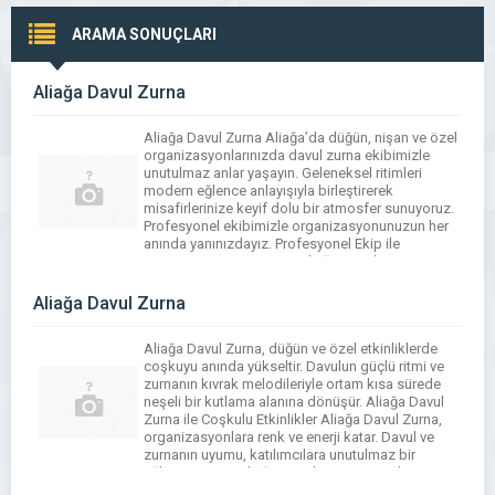
ARAMA SONUÇLARI
Aliağa Davul Zurna
Aliağa Davul Zurna Aliağa’da düğün, nişan ve özel
organizasyonlarınızda davul zurna ekibimizle
unutulmaz anlar yaşayın. Geleneksel ritimleri
modern eğlence anlayışıyla birleştirerek
misafirlerinize keyif dolu bir atmosfer sunuyoruz.
Profesyonel ekibimizle organizasyonunuzun her
anında yanınızdayız. Profesyonel Ekip ile
Kusursuz Organizasyon Aliağa Davul
Zurna Alanında deneyimli davul ve zurna
ustalarımız, etkinliğinizin temposunu yükseltir.
Aliağa Davul Zurna
Organizasyon sürecinde zamanlama, giriş çıkışlar
ve sahne […]
Aliağa Davul Zurna, düğün ve özel etkinliklerde
coşkuyu anında yükseltir. Davulun güçlü ritmi ve
zurnanın kıvrak melodileriyle ortam kısa sürede
neşeli bir kutlama alanına dönüşür. Aliağa Davul
Zurna ile Coşkulu Etkinlikler Aliağa Davul Zurna,
organizasyonlara renk ve enerji katar. Davul ve
zurnanın uyumu, katılımcılara unutulmaz bir
eğlence sunar. Aliağa Davul Zurna Ritmiyle
Eğlenceyi Arttırır Aliağa […]