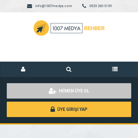
info@1007medya.com
0533 260 5139
HEMEN ÜYE OL
ÜYE GİRİŞİ YAP