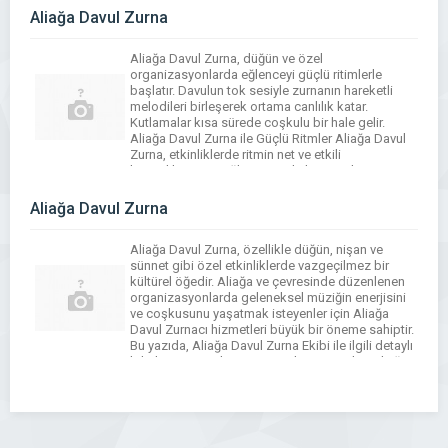
Aliağa Davul Zurna
Aliağa Davul Zurna, düğün ve özel
organizasyonlarda eğlenceyi güçlü ritimlerle
başlatır. Davulun tok sesiyle zurnanın hareketli
melodileri birleşerek ortama canlılık katar.
Kutlamalar kısa sürede coşkulu bir hale gelir.
Aliağa Davul Zurna ile Güçlü Ritmler Aliağa Davul
Zurna, etkinliklerde ritmin net ve etkili
hissedilmesini sağlayan güçlü bir müzik yapısı
sunar. Davulun tok vuruşları ile zurnanın keskin […]
Aliağa Davul Zurna
Aliağa Davul Zurna, özellikle düğün, nişan ve
sünnet gibi özel etkinliklerde vazgeçilmez bir
kültürel öğedir. Aliağa ve çevresinde düzenlenen
organizasyonlarda geleneksel müziğin enerjisini
ve coşkusunu yaşatmak isteyenler için Aliağa
Davul Zurnacı hizmetleri büyük bir öneme sahiptir.
Bu yazıda, Aliağa Davul Zurna Ekibi ile ilgili detaylı
bilgileri ve Davul Zurnacı Kiralama Fiyatları Aliağa
bölgesindeki farklılıkları ele […]