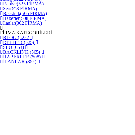
Rehber
(525 FİRMA)
Seo
(653 FİRMA)
Backlink
(565 FİRMA)
Haberler
(508 FİRMA)
İlanlar
(862 FİRMA)
FİRMA KATEGORİLERİ
BLOG
(5222)
REHBER
(525)
SEO
(653)
BACKLINK
(565)
HABERLER
(508)
İLANLAR
(862)