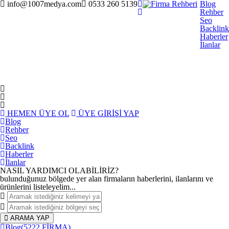
info@1007medya.com
0533 260 5139
Blog
Rehber
Seo
Backlink
Haberler
İlanlar
HEMEN ÜYE OL
ÜYE GİRİŞİ YAP
Blog
Rehber
Seo
Backlink
Haberler
İlanlar
NASIL YARDIMCI OLABİLİRİZ
?
bulunduğunuz bölgede yer alan firmaların haberlerini, ilanlarını ve
ürünlerini listeleyelim...
ARAMA YAP
Blog
(5222 FİRMA)