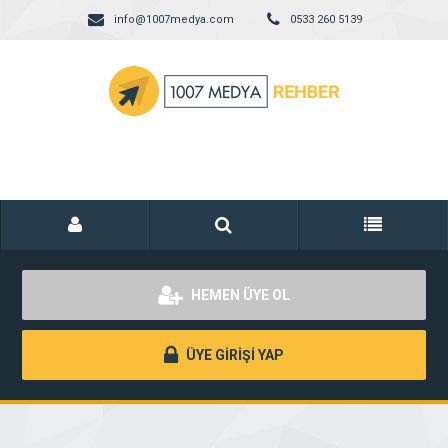
info@1007medya.com
0533 260 5139
HEMEN ÜYE OL
ÜYE GİRİŞİ YAP