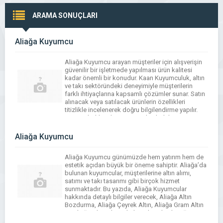
ARAMA SONUÇLARI
Aliağa Kuyumcu
Aliağa Kuyumcu arayan müşteriler için alışverişin
güvenilir bir işletmede yapılması ürün kalitesi
kadar önemli bir konudur. Kaan Kuyumculuk, altın
ve takı sektöründeki deneyimiyle müşterilerin
farklı ihtiyaçlarına kapsamlı çözümler sunar. Satın
alınacak veya satılacak ürünlerin özellikleri
titizlikle incelenerek doğru bilgilendirme yapılır.
Müşteri beklentilerinin önceden belirlenmesi,
işlemlerin daha hızlı ve düzenli biçimde
yürütülmesini sağlar. Profesyonel hizmet anlayışı
Aliağa Kuyumcu
[…]
Aliağa Kuyumcu günümüzde hem yatırım hem de
estetik açıdan büyük bir öneme sahiptir. Aliağa’da
bulunan kuyumcular, müşterilerine altın alımı,
satımı ve takı tasarımı gibi birçok hizmet
sunmaktadır. Bu yazıda, Aliağa Kuyumcular
hakkında detaylı bilgiler verecek, Aliağa Altın
Bozdurma, Aliağa Çeyrek Altın, Aliağa Gram Altın
ve Aliağa Altın Alım gibi konuları ele alacağız.
Kuyumculuk sektöründe güvenilir […]