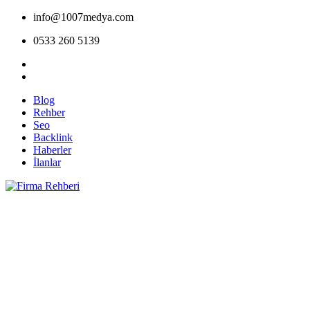
info@1007medya.com
0533 260 5139
Blog
Rehber
Seo
Backlink
Haberler
İlanlar