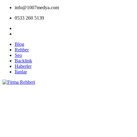
info@1007medya.com
0533 260 5139
Blog
Rehber
Seo
Backlink
Haberler
İlanlar