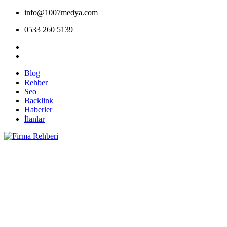
info@1007medya.com
0533 260 5139
Blog
Rehber
Seo
Backlink
Haberler
İlanlar