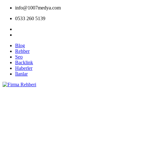
info@1007medya.com
0533 260 5139
Blog
Rehber
Seo
Backlink
Haberler
İlanlar