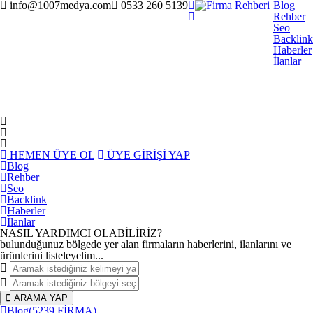
info@1007medya.com
0533 260 5139
Blog
Rehber
Seo
Backlink
Haberler
İlanlar
HEMEN ÜYE OL
ÜYE GİRİŞİ YAP
Blog
Rehber
Seo
Backlink
Haberler
İlanlar
NASIL YARDIMCI OLABİLİRİZ
?
bulunduğunuz bölgede yer alan firmaların haberlerini, ilanlarını ve
ürünlerini listeleyelim...
ARAMA YAP
Blog
(5239 FİRMA)