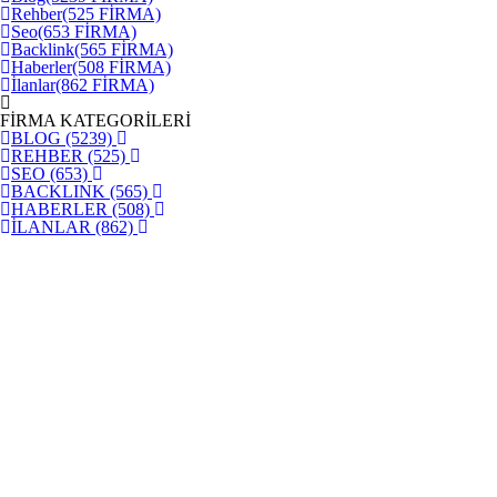
Rehber
(525 FİRMA)
Seo
(653 FİRMA)
Backlink
(565 FİRMA)
Haberler
(508 FİRMA)
İlanlar
(862 FİRMA)
FİRMA KATEGORİLERİ
BLOG
(5239)
REHBER
(525)
SEO
(653)
BACKLINK
(565)
HABERLER
(508)
İLANLAR
(862)