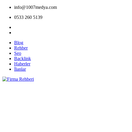
info@1007medya.com
0533 260 5139
Blog
Rehber
Seo
Backlink
Haberler
İlanlar