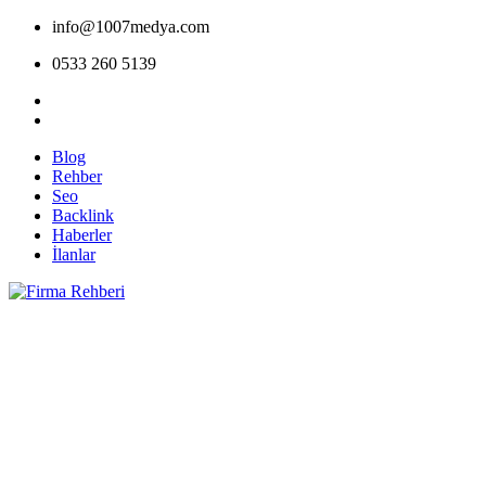
info@1007medya.com
0533 260 5139
Blog
Rehber
Seo
Backlink
Haberler
İlanlar