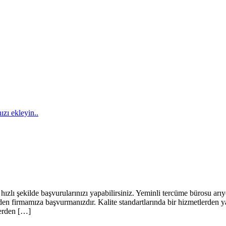
ızı ekleyin..
ızlı şekilde başvurularınızı yapabilirsiniz. Yeminli tercüme bürosu ar
en firmamıza başvurmanızdır. Kalite standartlarında bir hizmetlerden 
lerden […]