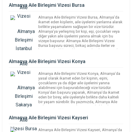
Almanya Aile Birleşimi Vizesi Bursa
Almanya Aile Birleşimi Vizesi Bursa, Almanya’da
ikamet eden kişilerin, aile üyelerini yanlarına alarak
birlikte yaşamalarını sağlayan bir vize türüdür.
Almanya’ya yerleşmiş bir kişi, eşi, çocukları veya
diğer yakın aile üyelerini yanına almak için bu
vizeye başvurur. Almanya Aile Birleşimi Vizesi
Bursa başvuru süreci, birkaç adımda ilerler ve
başvuruda dikkat edilmesi gereken bazı önemli
noktalar vardır. […]
Almanya Aile Birleşimi Vizesi Konya
Almanya Aile Birleşimi Vizesi Konya, Almanya’da
yasal olarak ikamet eden bir kişinin, eşini,
çocuklarını ya da diğer aile üyelerini yanına
alabilmesi için başvurabileceği vize türüdür.
Konya’dan başvuru yaparak, Almanya’da ikamet
eden bir birey, aile üyeleriyle birlikte daha kaliteli
bir yaşam sürebilir. Bu yazımızda, Almanya Aile
Birleşimi Vizesi Konya başvurusu hakkında
bilmeniz gerekenleri, başvuru sürecini ve […]
Almanya Aile Birleşimi Vizesi Kayseri
Almanya Aile Birleşimi Vizesi Kayseri, Almanya’da