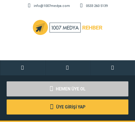
info@1007medya.com
0533 260 5139
HEMEN ÜYE OL
ÜYE GİRİŞİ YAP