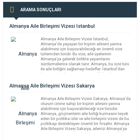
ARAMA SONUÇLARI
Almanya Aile Birleşimi Vizesi İstanbul
Almanya Aile Birleşimi Vizesi İstanbul,
Almanya’da yaşayan bir kişinin ailesini yanına
alabilmesi için başvurabileceği en önemli vize
türlerinden biridir. Bu vize, aile üyelerinin
Almanya’ya gelerek birlikte yaşamlarını
sürdürmelerine olanak tanır. Almanya, bu vize türü
ile aile birliğini sağlamayı hedefler. İstanbul’dan
başvuran kişiler için süreç, genellikle Almanya
Konsolosluğu ve ilgili vize başvuru merkezleri
aracılığıyla yapılmaktadır. Aile […]
Almanya Aile Birleşimi Vizesi Sakarya
Almanya Aile Birleşimi Vizesi Sakarya, Almanya’da
oturum iznine sahip bir kişinin ailesini yanına
alabilmesi için başvurabileceği vize türüdür.
Almanya, göçmenlerin aile birliği kurmasını teşvik
eden bir politika izler ve aile birleşimi vizesi de bu
politikayı destekleyen önemli bir fırsattır. Almanya
Aile Birleşimi Vizesi Sakarya, ailenizi Almanya’ya
getirme sürecinin ilk adımıdır. Başvuruların doğru
şekilde yapılması ve […]