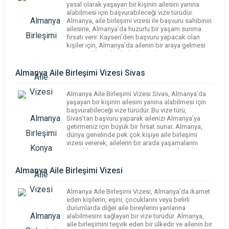
yasal olarak yaşayan bir kişinin ailesini yanına
alabilmesi için başvurabileceği vize türüdür.
Almanya, aile birleşimi vizesi ile başvuru sahibinin
ailesine, Almanya’da huzurlu bir yaşam sunma
fırsatı verir. Kayseri’den başvuru yapacak olan
kişiler için, Almanya’da ailenin bir araya gelmesi
için gerekli şartlar, belgeler ve başvuru süreci
oldukça önemlidir. Bu yazı, […]
Almanya Aile Birleşimi Vizesi Sivas
Almanya Aile Birleşimi Vizesi Sivas, Almanya’da
yaşayan bir kişinin ailesini yanına alabilmesi için
başvurabileceği vize türüdür. Bu vize türü,
Sivas’tan başvuru yaparak ailenizi Almanya’ya
getirmeniz için büyük bir fırsat sunar. Almanya,
dünya genelinde pek çok kişiye aile birleşimi
vizesi vererek, ailelerin bir arada yaşamalarını
desteklemektedir. Bu yazı, Almanya Aile Birleşimi
Vizesi Sivas başvurusu yapmayı düşünenler […]
Almanya Aile Birleşimi Vizesi
Almanya Aile Birleşimi Vizesi, Almanya’da ikamet
eden kişilerin, eşini, çocuklarını veya belirli
durumlarda diğer aile bireylerini yanlarına
alabilmesini sağlayan bir vize türüdür. Almanya,
aile birleşimini teşvik eden bir ülkedir ve ailenin bir