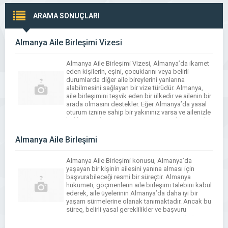
ARAMA SONUÇLARI
Almanya Aile Birleşimi Vizesi
Almanya Aile Birleşimi Vizesi, Almanya’da ikamet
eden kişilerin, eşini, çocuklarını veya belirli
durumlarda diğer aile bireylerini yanlarına
alabilmesini sağlayan bir vize türüdür. Almanya,
aile birleşimini teşvik eden bir ülkedir ve ailenin bir
arada olmasını destekler. Eğer Almanya’da yasal
oturum iznine sahip bir yakınınız varsa ve ailenizle
birlikte orada yaşamak istiyorsanız, Almanya Aile
Birleşimi Vizesi başvurusu […]
Almanya Aile Birleşimi
Almanya Aile Birleşimi konusu, Almanya’da
yaşayan bir kişinin ailesini yanına alması için
başvurabileceği resmi bir süreçtir. Almanya
hükümeti, göçmenlerin aile birleşimi talebini kabul
ederek, aile üyelerinin Almanya’da daha iyi bir
yaşam sürmelerine olanak tanımaktadır. Ancak bu
süreç, belirli yasal gereklilikler ve başvuru
prosedürleriyle doludur. Almanya’da aile birleşimi
başvurusu yapmadan önce, başvurunun geçerli