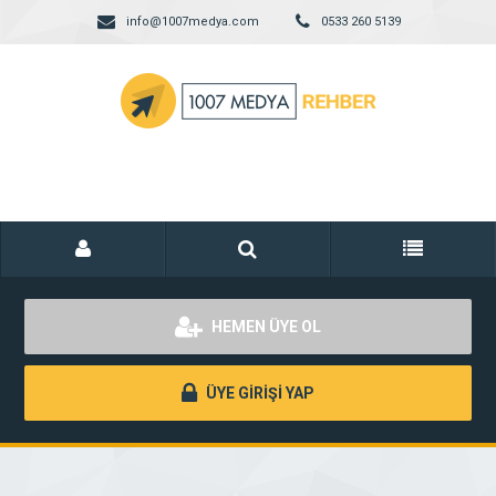
info@1007medya.com
0533 260 5139
HEMEN ÜYE OL
ÜYE GİRİŞİ YAP