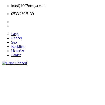
info@1007medya.com
0533 260 5139
Blog
Rehber
Seo
Backlink
Haberler
İlanlar