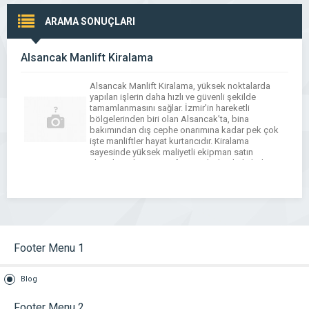
ARAMA SONUÇLARI
Alsancak Manlift Kiralama
Alsancak Manlift Kiralama, yüksek noktalarda
yapılan işlerin daha hızlı ve güvenli şekilde
tamamlanmasını sağlar. İzmir’in hareketli
bölgelerinden biri olan Alsancak’ta, bina
bakımından dış cephe onarımına kadar pek çok
işte manliftler hayat kurtarıcıdır. Kiralama
sayesinde yüksek maliyetli ekipman satın
almadan işlerinizi profesyonel cihazlarla kolayca
halledebilirsiniz. Alsancak Manlift Kiralama
Çeşitleri ve Teknik Özellikleri Alsancak Manlift
Kiralama, makaslı, […]
Footer Menu 1
Blog
Footer Menu 2