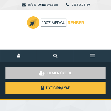
info@1007medya.com
0533 260 5139
HEMEN ÜYE OL
ÜYE GİRİŞİ YAP