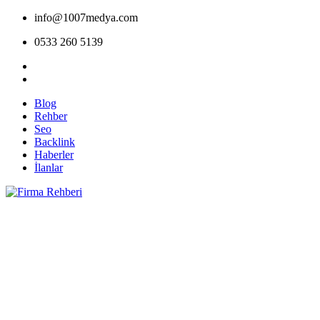
info@1007medya.com
0533 260 5139
Blog
Rehber
Seo
Backlink
Haberler
İlanlar