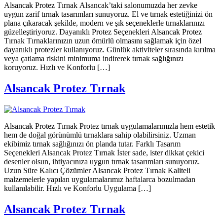
Alsancak Protez Tırnak Alsancak’taki salonumuzda her zevke
uygun zarif tırnak tasarımları sunuyoruz. El ve tırnak estetiğinizi ön
plana çıkaracak şekilde, modern ve şık seçeneklerle tırnaklarınızı
güzelleştiriyoruz. Dayanıklı Protez Seçenekleri Alsancak Protez
Tırnak Tırnaklarınızın uzun ömürlü olmasını sağlamak için özel
dayanıklı protezler kullanıyoruz. Günlük aktiviteler sırasında kırılma
veya çatlama riskini minimuma indirerek tırnak sağlığınızı
koruyoruz. Hızlı ve Konforlu […]
Alsancak Protez Tırnak
Alsancak Protez Tırnak Protez tırnak uygulamalarımızla hem estetik
hem de doğal görünümlü tırnaklara sahip olabilirsiniz. Uzman
ekibimiz tırnak sağlığınızı ön planda tutar. Farklı Tasarım
Seçenekleri Alsancak Protez Tırnak İster sade, ister dikkat çekici
desenler olsun, ihtiyacınıza uygun tırnak tasarımları sunuyoruz.
Uzun Süre Kalıcı Çözümler Alsancak Protez Tırnak Kaliteli
malzemelerle yapılan uygulamalarımız haftalarca bozulmadan
kullanılabilir. Hızlı ve Konforlu Uygulama […]
Alsancak Protez Tırnak