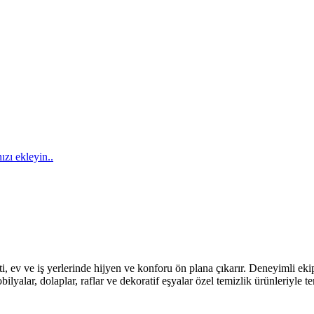
ızı ekleyin..
 ev ve iş yerlerinde hijyen ve konforu ön plana çıkarır. Deneyimli eki
lar, dolaplar, raflar ve dekoratif eşyalar özel temizlik ürünleriyle tem