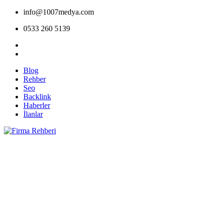
info@1007medya.com
0533 260 5139
Blog
Rehber
Seo
Backlink
Haberler
İlanlar