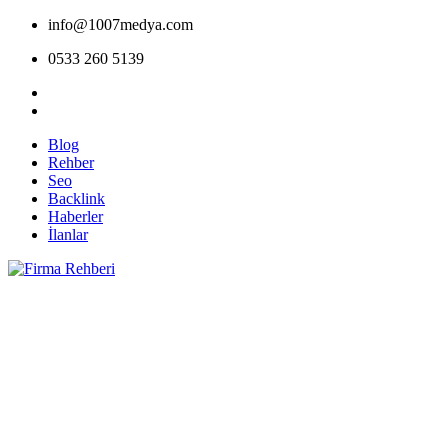
info@1007medya.com
0533 260 5139
Blog
Rehber
Seo
Backlink
Haberler
İlanlar