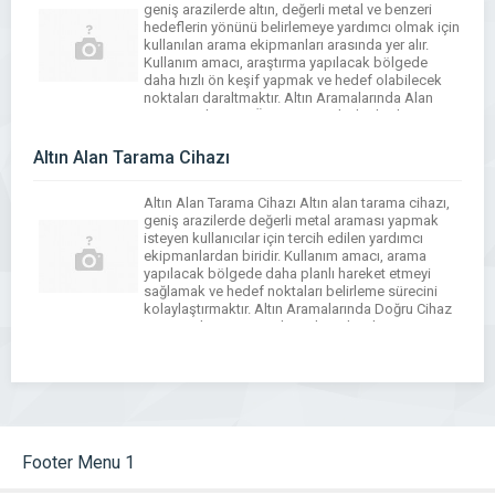
geniş arazilerde altın, değerli metal ve benzeri
hedeflerin yönünü belirlemeye yardımcı olmak için
kullanılan arama ekipmanları arasında yer alır.
Kullanım amacı, araştırma yapılacak bölgede
daha hızlı ön keşif yapmak ve hedef olabilecek
noktaları daraltmaktır. Altın Aramalarında Alan
Tarama Cihazının Önemi Geniş bölgelerde
rastgele arama yapmak zaman kaybına neden […]
Altın Alan Tarama Cihazı
Altın Alan Tarama Cihazı Altın alan tarama cihazı,
geniş arazilerde değerli metal araması yapmak
isteyen kullanıcılar için tercih edilen yardımcı
ekipmanlardan biridir. Kullanım amacı, arama
yapılacak bölgede daha planlı hareket etmeyi
sağlamak ve hedef noktaları belirleme sürecini
kolaylaştırmaktır. Altın Aramalarında Doğru Cihaz
Seçimi Altın arama çalışmalarında cihaz seçimi
oldukça önemlidir. Arazi yapısı, kullanım amacı,
cihazın algılama […]
Footer Menu 1