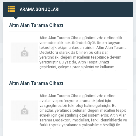
ARAMA SONUÇLARI
Altın Alan Tarama Cihazı
Altın Alan Tarama Cihazı günümüzde definecilik
ve madencilik sektöründe büyük önem taşıyan
teknolojik ekipmanlardan biridir. Altın Alan Tarama
Dedektörü olarak da bilinen bu cihazlar,
yeraltındaki değerli metallerin tespitinde devrim
yaratmıştır. Bu yazıda, Altın Tespit Cihazı
çeşitlerini, çalışma prensiplerini ve kullanım
alanlarını detaylıca inceleyeceğiz. Modern Altın
Arama Cihazı teknolojileri, derinlik performansı ve
hassasiyet açısından sürekli gelişmektedir. […]
Altın Alan Tarama Cihazı
Altın Alan Tarama Cihazı günümüzde define
avcıları ve profesyonel arama ekipleri için
vazgeçilmez bir teknoloji haline gelmiştir. Bu
cihazlar, yeraltında bulunan değerli metalleri tespit
etmek için geliştirilmiş özel sistemlerdir. Altın Alan
Tarama Dedektörü modelleri, farklı derinliklerde ve
farklı toprak yapılarında çalışabilme özelliği ile
öne çıkmaktadır. Bu yazıda, altın arama
teknolojilerinin detaylarını ve en iyi Altın […]