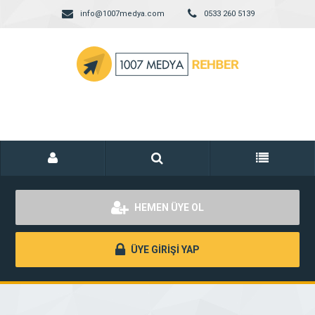
info@1007medya.com
0533 260 5139
HEMEN ÜYE OL
ÜYE GİRİŞİ YAP