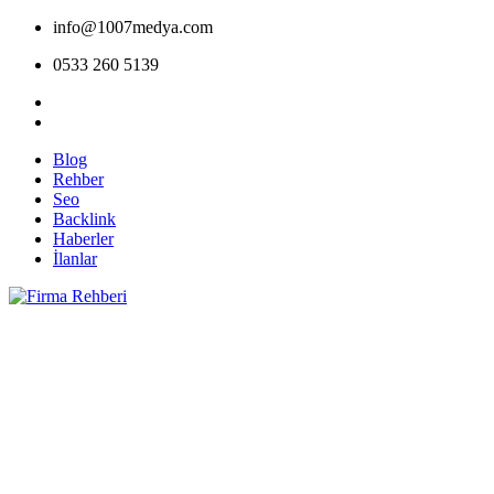
info@1007medya.com
0533 260 5139
Blog
Rehber
Seo
Backlink
Haberler
İlanlar