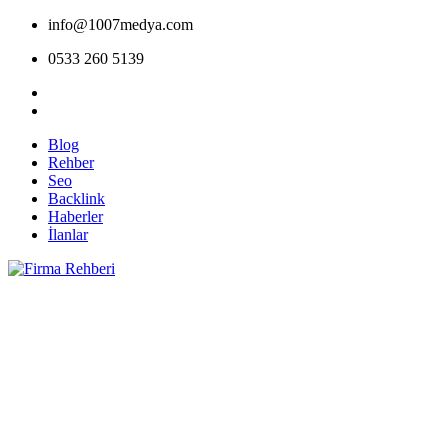
info@1007medya.com
0533 260 5139
Blog
Rehber
Seo
Backlink
Haberler
İlanlar