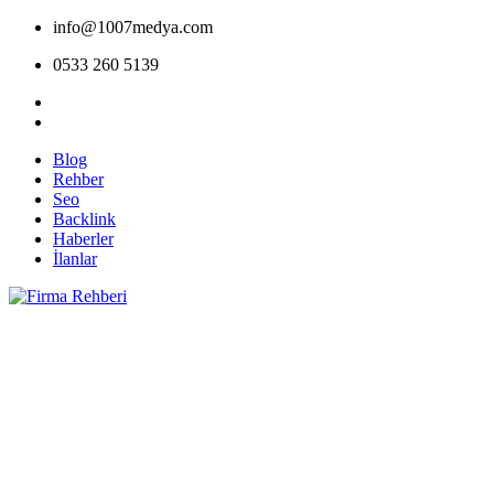
info@1007medya.com
0533 260 5139
Blog
Rehber
Seo
Backlink
Haberler
İlanlar