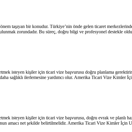
nem taşıyan bir konudur. Türkiye’nin önde gelen ticaret merkezlerinden
 bulunmak zorundadır. Bu süreç, doğru bilgi ve profesyonel destekle old
k isteyen kişiler için ticari vize başvurusu doğru planlama gerektirir. 
aha sağlıklı ilerlemesine yardımcı olur. Amerika Ticari Vize Kimler İçin
 isteyen kişiler için ticari vize başvurusu, doğru evrak ve planlı hazırlı
unun amacı net şekilde belirtilmelidir. Amerika Ticari Vize Kimler İçin U