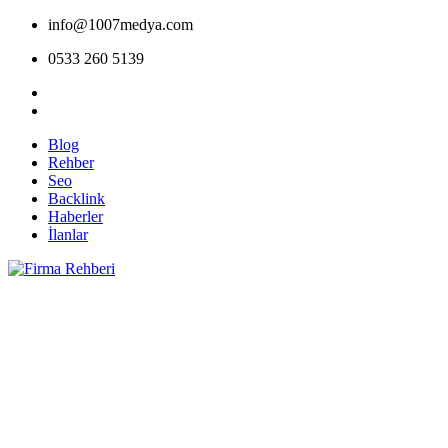
info@1007medya.com
0533 260 5139
Blog
Rehber
Seo
Backlink
Haberler
İlanlar